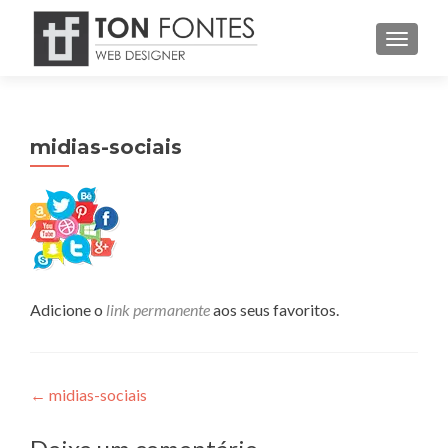
ALTER
midias-sociais
Adicione o
link permanente
aos seus favoritos.
Navegação
←
midias-sociais
de